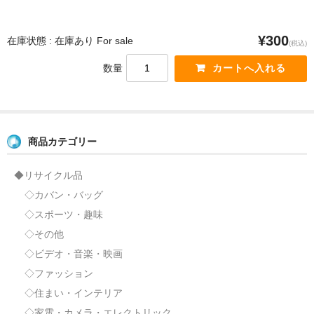
◇小物
¥300
在庫状態 : 在庫あり For sale
◇住まい・インテリア
(税込)
数量
当サイトについて
お支払い方法
配送方法及び料金
商品カテゴリー
特定商取引法に基づく表示
◆リサイクル品
プライバシーポリシー
◇カバン・バッグ
◇スポーツ・趣味
オーナーの紹介
◇その他
お問い合わせ 当サイトについて
◇ビデオ・音楽・映画
◇ファッション
お知らせ
◇住まい・インテリア
◇家電・カメラ・エレクトリック