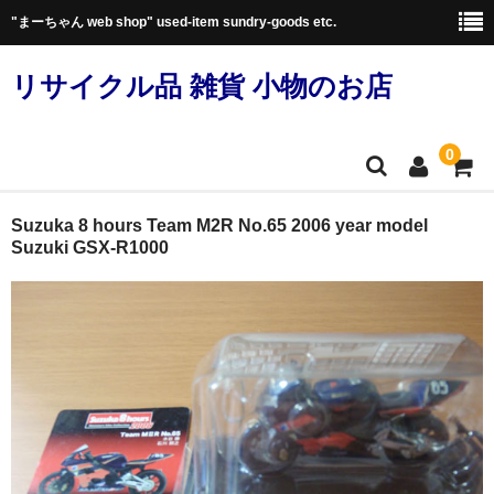
"まーちゃん web shop" used-item sundry-goods etc.
リサイクル品 雑貨 小物のお店
0
ホーム
Suzuka 8 hours Team M2R No.65 2006 year model
Suzuki GSX-R1000
◆リサイクル品
◇ファッション
◇家電・カメラ・エレクトリック
◇本・雑誌・漫画
趣味・実用