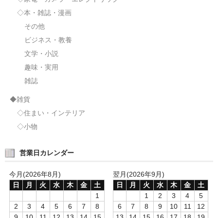
◇本・雑誌・漫画
その他
ビジネス・教養
文学・小説
趣味・実用
雑誌
◆雑貨
◇住まい・インテリア
◇小物
営業日カレンダー
今月(2026年8月)
翌月(2026年9月)
日
月
火
水
木
金
土
日
月
火
水
木
金
土
1
1
2
3
4
5
2
3
4
5
6
7
8
6
7
8
9
10
11
12
9
10
11
12
13
14
15
13
14
15
16
17
18
19